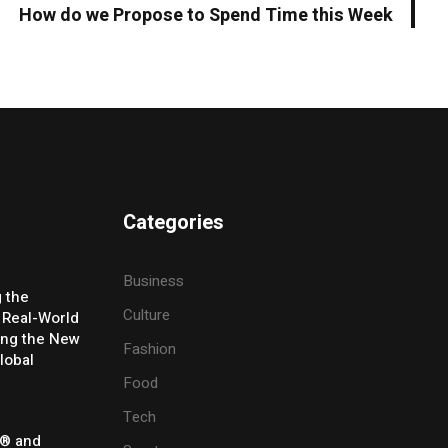
How do we Propose to Spend Time this Week
Categories
Business
g the
Culture
 Real-World
ing the New
Fashion
lobal
Food
Tech
® and