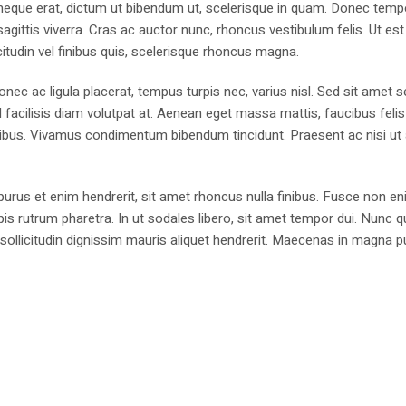
is neque erat, dictum ut bibendum ut, scelerisque in quam. Donec temp
sagittis viverra. Cras ac auctor nunc, rhoncus vestibulum felis. Ut est
licitudin vel finibus quis, scelerisque rhoncus magna.
Donec ac ligula placerat, tempus turpis nec, varius nisl. Sed sit amet
l facilisis diam volutpat at. Aenean eget massa mattis, faucibus felis
cibus. Vivamus condimentum bibendum tincidunt. Praesent ac nisi ut
urus et enim hendrerit, sit amet rhoncus nulla finibus. Fusce non en
is rutrum pharetra. In ut sodales libero, sit amet tempor dui. Nunc q
sollicitudin dignissim mauris aliquet hendrerit. Maecenas in magna p